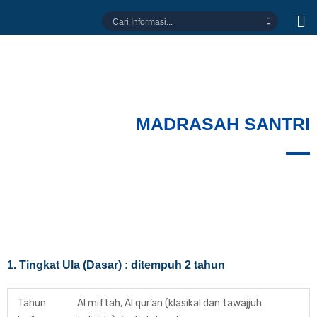
Lewati
Cari
ke
Informasi...
konten
MADRASAH SANTRI
1. Tingkat Ula (Dasar) : ditempuh 2 tahun
Tahun
Al miftah, Al qur’an (klasikal dan tawajjuh