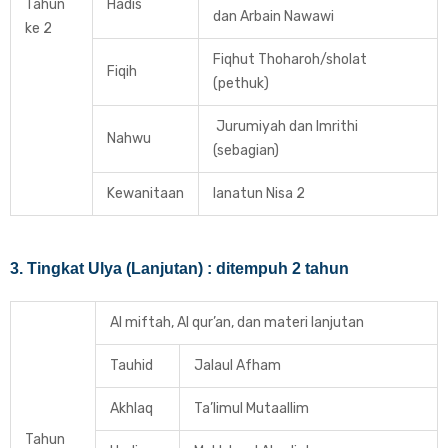
Tahun
Hadis
dan Arbain Nawawi
ke 2
Fiqhut Thoharoh/sholat
Fiqih
(pethuk)
Jurumiyah dan Imrithi
Nahwu
(sebagian)
Kewanitaan
Ianatun Nisa 2
3. Tingkat Ulya (Lanjutan) : ditempuh 2 tahun
Al miftah, Al qur’an, dan materi lanjutan
Tauhid
Jalaul Afham
Akhlaq
Ta’limul Mutaallim
Tahun