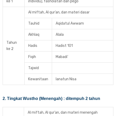
ke 1
individu), fasholatan dan pego
Al miftah, Al qur’an, dan materi dasar
Tauhid
Aqidatul Awwam
Akhlaq
Alala
Tahun
Hadis
Hadist 101
ke 2
Fiqih
Mabadi’
Tajwid
Kewanitaan
Ianatun Nisa
2. Tingkat Wustho (Menengah) : ditempuh 2 tahun
Al miftah, Al qur’an, dan materi menengah