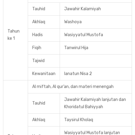
Tauhid
Jawahir Kalamiyah
Akhlaq
Washoya
Tahun
Hadis
Wasiyyatul Mustofa
ke 1
Fiqih
Tanwirul Hija
Tajwid
Kewanitaan
Ianatun Nisa 2
Al miftah, Al qur’an, dan materi menengah
Jawahir Kalamiyah lanjutan dan
Tauhid
Khoridatul Bahiyyah
Akhlaq
Taysirul Kholaq
Wasiyyatul Mustofa lanjutan