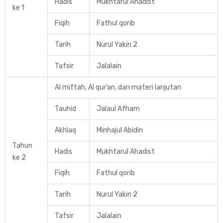
Hadis
Mukhtarul Ahadist
ke 1
Fiqih
Fathul qorib
Tarih
Nurul Yakin 2
Tafsir
Jalalain
Al miftah, Al qur’an, dan materi lanjutan
Tauhid
Jalaul Afham
Akhlaq
Minhajul Abidin
Tahun
Hadis
Mukhtarul Ahadist
ke 2
Fiqih
Fathul qorib
Tarih
Nurul Yakin 2
Tafsir
Jalalain